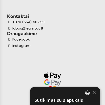
Kontaktai
+370 (664) 90 399
labas@kramtau.lt
Draugaukime
Facebook
Instagram
×
Sutikimas su slapukais
LITHUANIAN