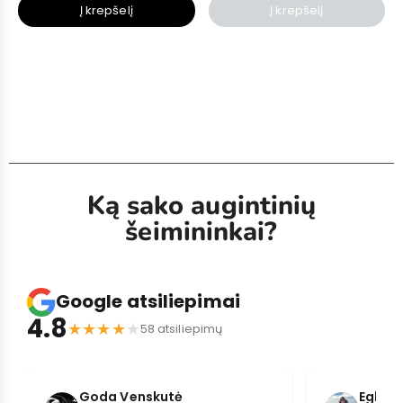
Į krepšelį
Į krepšelį
Ką sako augintinių
šeimininkai?
Google atsiliepimai
4.8
★
★
★
★
★
58 atsiliepimų
Goda Venskutė
Eglė S