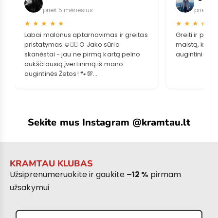
prieš 5 mėnesius
prieš 2
★
★
★
★
★
★
★
★
★
★
Labai malonus aptarnavimas ir greitas
Greiti ir pat
pristatymas ☺️👌🏻 O Jako sūrio
maistą, kuris
skanėstai - jau ne pirmą kartą pelno
augintiniui.
aukščiausią įvertinimą iš mano
augintinės Žetos! 🐾💯
Sakome didelį ačiū Jūsų komandai! 🐾
Sekite mus Instagram @kramtau.lt
KRAMTAU KLUBAS
Užsiprenumeruokite ir gaukite
–12 %
pirmam
užsakymui