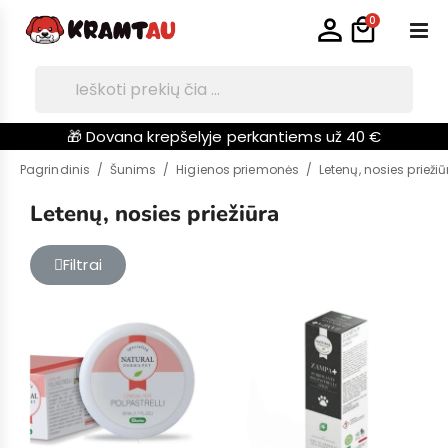
0
🎁 Dovana krepšelyje perkantiems už 40 €
Pagrindinis
Šunims
Higienos priemonės
Letenų, nosies priežiū
Letenų, nosies priežiūra
Filtrai