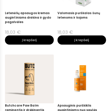
Letenėlių apsaugos kremas
Valomasis purškalas šunų
augintiniams drėkina ir gydo
letenoms ir kojoms
pagalvėles
18,03 €
18,03 €
Į krepšelį
Į krepšelį
Butchcare Paw Balm
Apsauginis purškiklis
raminantis ir drėkinantis
augintiniams nuo saulės