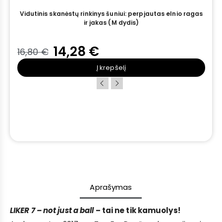
s
Vidutinis skanėstų rinkinys šuniui: perpjautas elnio ragas
ir jakas (M dydis)
14,28 €
16,80 €
Į krepšelį
Aprašymas
LIKER 7 – not just a ball
– tai ne tik kamuolys!