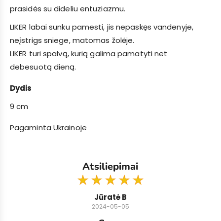
prasidės su dideliu entuziazmu.
LIKER labai sunku pamesti, jis nepaskęs vandenyje,
neįstrigs sniege, matomas žolėje.
LIKER turi spalvą, kurią galima pamatyti net
debesuotą dieną.
Dydis
9 cm
Pagaminta Ukrainoje
Atsiliepimai
Jūratė B
2024-05-05