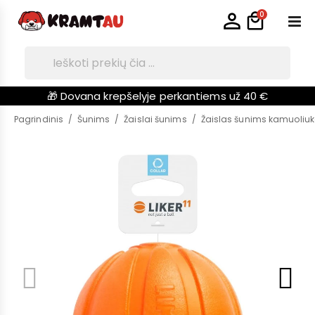
0
🎁 Dovana krepšelyje perkantiems už 40 €
Pagrindinis
Šunims
Žaislai šunims
Žaislas šunims kamuoliuk