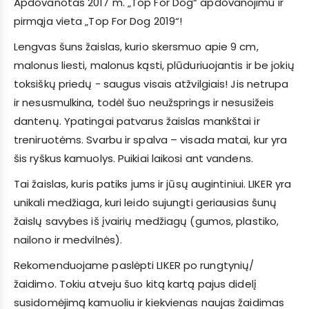
Apdovanotas 2017 m. „Top For Dog“ apdovanojimu ir
pirmąja vieta „Top For Dog 2019“!
Lengvas šuns žaislas, kurio skersmuo apie 9 cm,
malonus liesti, malonus kąsti, plūduriuojantis ir be jokių
toksiškų priedų - saugus visais atžvilgiais! Jis netrupa
ir nesusmulkina, todėl šuo neužsprings ir nesusižeis
dantenų. Ypatingai patvarus žaislas mankštai ir
treniruotėms. Svarbu ir spalva – visada matai, kur yra
šis ryškus kamuolys. Puikiai laikosi ant vandens.
Tai žaislas, kuris patiks jums ir jūsų augintiniui. LIKER yra
unikali medžiaga, kuri leido sujungti geriausias šunų
žaislų savybes iš įvairių medžiagų (gumos, plastiko,
nailono ir medvilnės).
Rekomenduojame paslėpti LIKER po rungtynių/
žaidimo. Tokiu atveju šuo kitą kartą pajus didelį
susidomėjimą kamuoliu ir kiekvienas naujas žaidimas