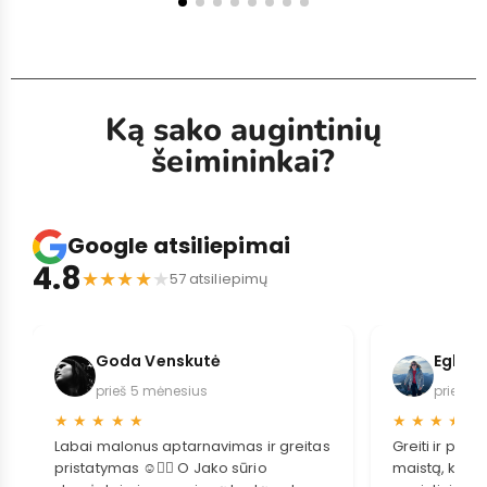
Ką sako augintinių
šeimininkai?
Google atsiliepimai
4.8
★
★
★
★
★
57 atsiliepimų
Goda Venskutė
Eglė S
prieš 5 mėnesius
prieš 2
★
★
★
★
★
★
★
★
★
★
Labai malonus aptarnavimas ir greitas
Greiti ir pat
pristatymas ☺️👌🏻 O Jako sūrio
maistą, kuris