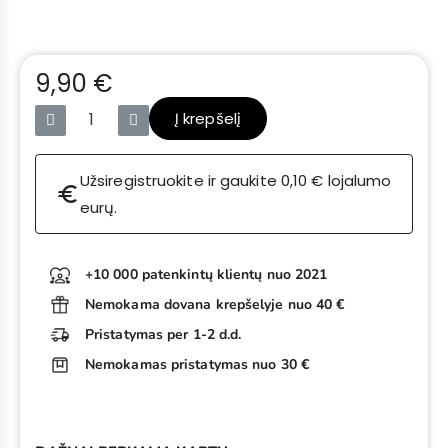
9,90 €
Su mokesčiais
Į krepšelį
Užsiregistruokite ir gaukite 0,10 € lojalumo
euro
eurų.
+10 000 patenkintų klientų nuo 2021
Nemokama dovana krepšelyje nuo 40 €
Pristatymas per 1-2 d.d.
Nemokamas pristatymas nuo 30 €