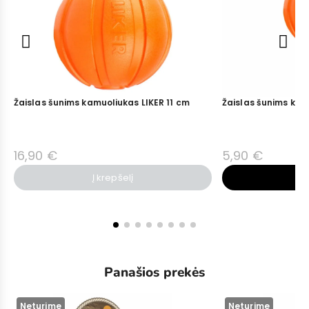
Žaislas šunims kamuoliukas LIKER 11 cm
Žaislas šunims kam
16,90 €
5,90 €
Į krepšelį
Į 
Panašios prekės
Neturime
Neturime