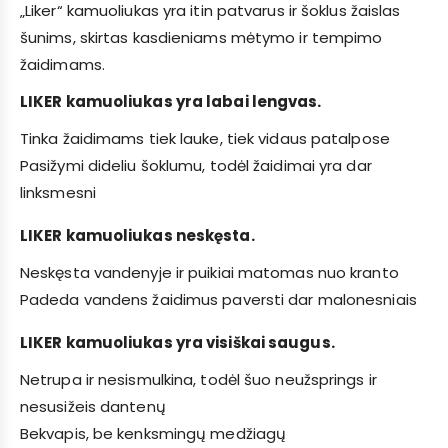
„Liker“ kamuoliukas yra itin patvarus ir šoklus žaislas
šunims, skirtas kasdieniams mėtymo ir tempimo
žaidimams.
LIKER kamuoliukas yra labai lengvas.
Tinka žaidimams tiek lauke, tiek vidaus patalpose
Pasižymi dideliu šoklumu, todėl žaidimai yra dar
linksmesni
LIKER kamuoliukas neskęsta.
Neskęsta vandenyje ir puikiai matomas nuo kranto
Padeda vandens žaidimus paversti dar malonesniais
LIKER kamuoliukas yra visiškai saugus.
Netrupa ir nesismulkina, todėl šuo neužsprings ir
nesusižeis dantenų
Bekvapis, be kenksmingų medžiagų