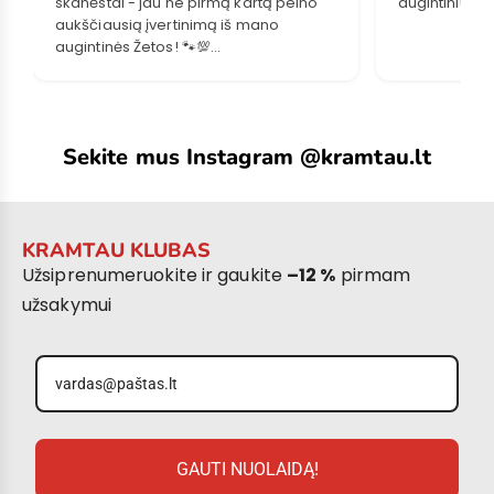
skanėstai - jau ne pirmą kartą pelno
augintiniui.
aukščiausią įvertinimą iš mano
augintinės Žetos! 🐾💯
Sakome didelį ačiū Jūsų komandai! 🐾
Sekite mus Instagram @kramtau.lt
KRAMTAU KLUBAS
Užsiprenumeruokite ir gaukite
–12 %
pirmam
užsakymui
GAUTI NUOLAIDĄ!