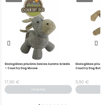
Ekologiškas pliušinis žaislas šunims briedis
Ekologiškas pliušin
– Country Dog Moose
Country Dog Butto
17,90 €
11,90 €
Į krepšelį
Į 