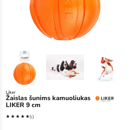
Liker
Žaislas šunims kamuoliukas
LIKER 9 cm
star
star
star
star
star
(1)