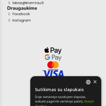
labas@kramtau.lt
Draugaukime
Facebook
Instagram
×
Sutikimas su slapukais
LITHUANIAN
Šioje svetainėje naudojami slapukai,
siekiant pagerinti vartotojo patirtį.
Skaityti
LATVIAN
daugiau