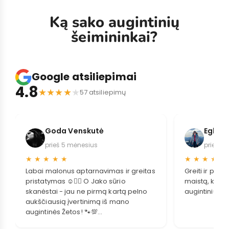
Ką sako augintinių
šeimininkai?
Google atsiliepimai
4.8
★
★
★
★
★
57 atsiliepimų
Goda Venskutė
Eglė S
prieš 5 mėnesius
prieš 2
★
★
★
★
★
★
★
★
★
★
Labai malonus aptarnavimas ir greitas
Greiti ir pat
pristatymas ☺️👌🏻 O Jako sūrio
maistą, kuris
skanėstai - jau ne pirmą kartą pelno
augintiniui.
aukščiausią įvertinimą iš mano
augintinės Žetos! 🐾💯
Sakome didelį ačiū Jūsų komandai! 🐾