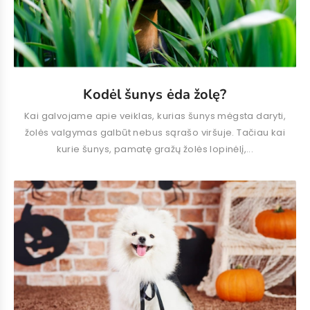
Kodėl šunys ėda žolę?
Kai galvojame apie veiklas, kurias šunys mėgsta daryti,
žolės valgymas galbūt nebus sąrašo viršuje. Tačiau kai
kurie šunys, pamatę gražų žolės lopinėlį,...