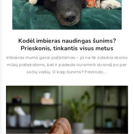
Kodėl imbieras naudingas šunims?
Prieskonis, tinkantis visus metus
Imbieras mums gerai pažįstamas – jis ne tik suteikia skonio
mūsų patiekalams, bet ir padeda nuraminti skrandį po per
sočių vaišių. O kaip šunims? Pasirodo,...