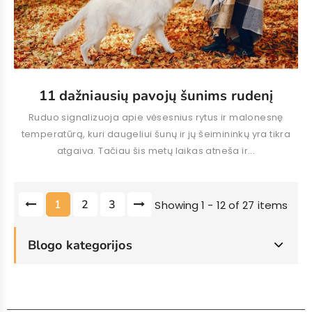
11 dažniausių pavojų šunims rudenį
Ruduo signalizuoja apie vėsesnius rytus ir malonesnę
temperatūrą, kuri daugeliui šunų ir jų šeimininkų yra tikra
atgaiva. Tačiau šis metų laikas atneša ir...
1
2
3
Showing 1 - 12 of 27 items
Blogo kategorijos