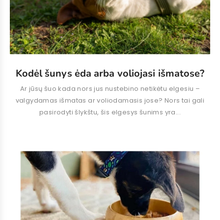
Kodėl šunys ėda arba voliojasi išmatose?
Ar jūsų šuo kada nors jus nustebino netikėtu elgesiu –
valgydamas išmatas ar voliodamasis jose? Nors tai gali
pasirodyti šlykštu, šis elgesys šunims yra...