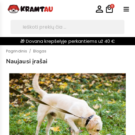
0
🎁 Dovana krepšelyje perkantiems už 40 €
Pagrindinis
Blogas
Naujausi įrašai