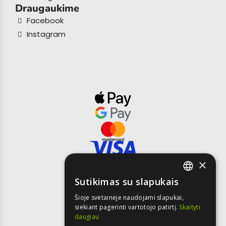
Draugaukime
Facebook
Instagram
×
Sutikimas su slapukais
LITHUANIAN
Šioje svetainėje naudojami slapukai,
siekiant pagerinti vartotojo patirtį.
Skaityti
LATVIAN
daugiau