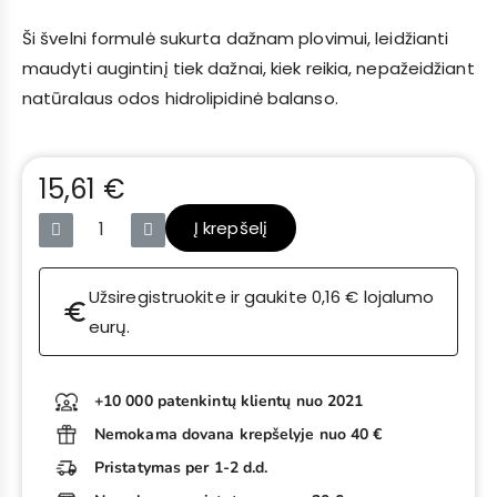
Ši švelni formulė sukurta dažnam plovimui, leidžianti
maudyti augintinį tiek dažnai, kiek reikia, nepažeidžiant
natūralaus odos hidrolipidinė balanso.
15,61 €
Su mokesčiais
Į krepšelį
Užsiregistruokite ir gaukite 0,16 € lojalumo
euro
eurų.
+10 000 patenkintų klientų nuo 2021
Nemokama dovana krepšelyje nuo 40 €
Pristatymas per 1-2 d.d.