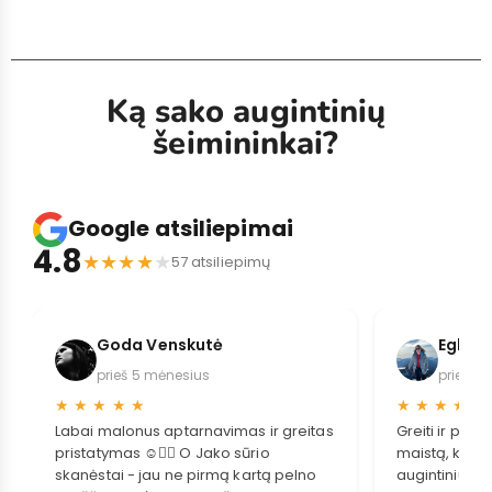
Ką sako augintinių
šeimininkai?
Google atsiliepimai
4.8
★
★
★
★
★
57 atsiliepimų
Goda Venskutė
Eglė S
prieš 5 mėnesius
prieš 2
★
★
★
★
★
★
★
★
★
★
Labai malonus aptarnavimas ir greitas
Greiti ir pat
pristatymas ☺️👌🏻 O Jako sūrio
maistą, kuris
skanėstai - jau ne pirmą kartą pelno
augintiniui.