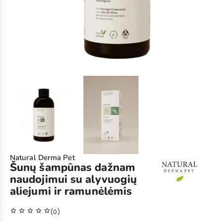
Natural Derma Pet
Šunų šampūnas dažnam
naudojimui su alyvuogių
aliejumi ir ramunėlėmis
star_outline
star_outline
star_outline
star_outline
star_outline
(0)