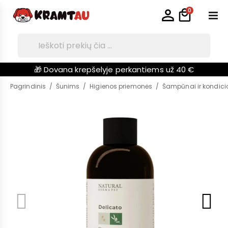
0
🎁 Dovana krepšelyje perkantiems už 40 €
Pagrindinis
Šunims
Higienos priemonės
Šampūnai ir kondicio