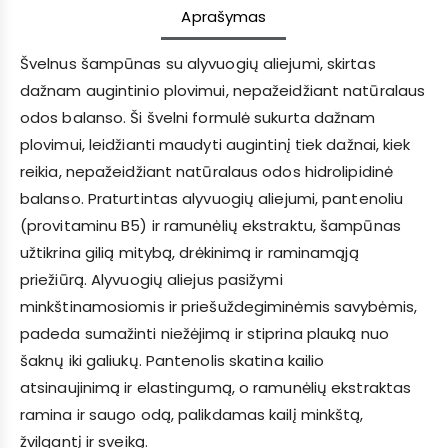
Aprašymas
Švelnus šampūnas su alyvuogių aliejumi, skirtas
dažnam augintinio plovimui, nepažeidžiant natūralaus
odos balanso. Ši švelni formulė sukurta dažnam
plovimui, leidžianti maudyti augintinį tiek dažnai, kiek
reikia, nepažeidžiant natūralaus odos hidrolipidinė
balanso. Praturtintas alyvuogių aliejumi, pantenoliu
(provitaminu B5) ir ramunėlių ekstraktu, šampūnas
užtikrina gilią mitybą, drėkinimą ir raminamąją
priežiūrą. Alyvuogių aliejus pasižymi
minkštinamosiomis ir priešuždegiminėmis savybėmis,
padeda sumažinti niežėjimą ir stiprina plauką nuo
šaknų iki galiukų. Pantenolis skatina kailio
atsinaujinimą ir elastingumą, o ramunėlių ekstraktas
ramina ir saugo odą, palikdamas kailį minkštą,
žvilgantį ir sveiką.