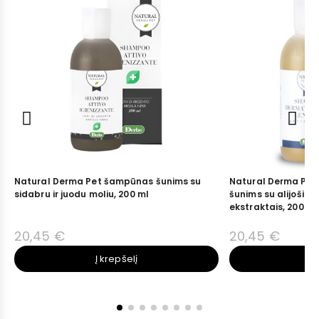
Natural Derma Pet šampūnas šunims su
Natural Derma Pet
sidabru ir juodu moliu, 200 ml
šunims su alijošiumi
ekstraktais, 200 ml
20,45 €
20,45 €
Į krepšelį
Į 