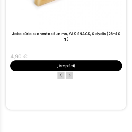
s
Jako sūrio skanėstas šunims, YAK SNACK, S dydis (28-40
g.)
4,90 €
Į krepšelį