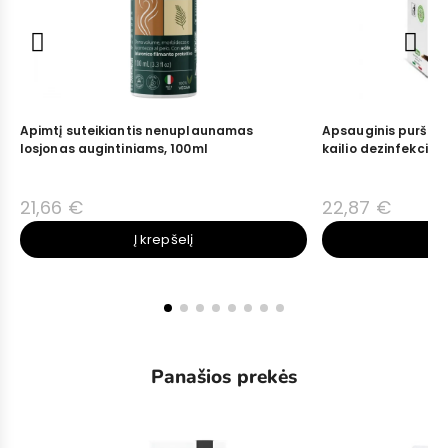
Apimtį suteikiantis nenuplaunamas
Apsauginis purškal
losjonas augintiniams, 100ml
kailio dezinfekcijai
21,66 €
22,87 €
Į krepšelį
Į 
Panašios prekės