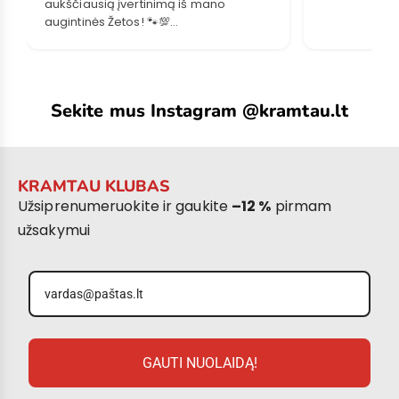
aukščiausią įvertinimą iš mano
augintinės Žetos! 🐾💯
Sakome didelį ačiū Jūsų komandai! 🐾
Sekite mus Instagram @kramtau.lt
KRAMTAU KLUBAS
Užsiprenumeruokite ir gaukite
–12 %
pirmam
užsakymui
GAUTI NUOLAIDĄ!